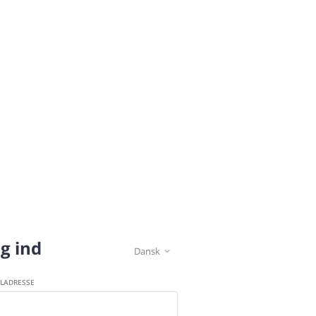
g ind
Dansk

ILADRESSE