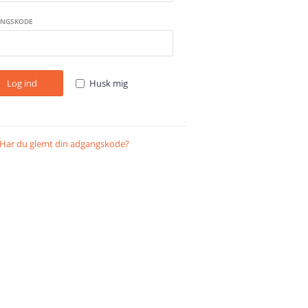
NGSKODE
Log ind
Husk mig
Har du glemt din adgangskode?
Gendan