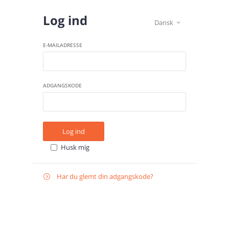
Log ind
Dansk

E-MAILADRESSE
ADGANGSKODE
Log ind
Husk mig
Har du glemt din adgangskode?

Gendan