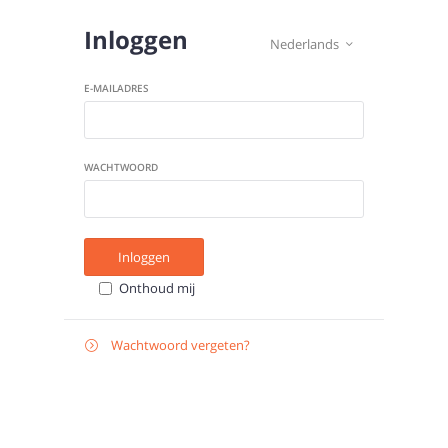
Inloggen
Nederlands

E-MAILADRES
WACHTWOORD
Inloggen
Onthoud mij
Wachtwoord vergeten?

E-
Verstuur instructies
MAILADRES