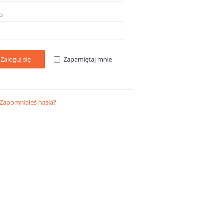
O
Zaloguj się
Zapamiętaj mnie
Zapomniałeś hasła?
Odzyskaj